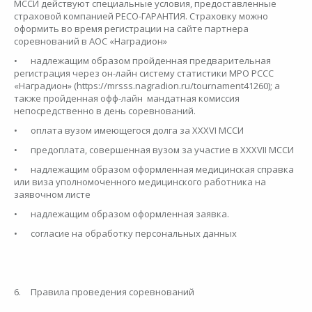
МССИ действуют специальные условия, предоставленные
страховой компанией РЕСО-ГАРАНТИЯ. Страховку можно
оформить во время регистрации на сайте партнера
соревнований в АОС «Наградион»
•
надлежащим образом пройденная предварительная
регистрация через он-лайн систему статистики МРО РССС
«Наградион» (https://mrsss.nagradion.ru/tournament41260); а
также пройденная офф-лайн мандатная комиссия
непосредственно в день соревнований.
•
оплата вузом имеющегося долга за XXXVI МССИ
•
предоплата, совершенная вузом за участие в ХХХVII МССИ
•
надлежащим образом оформленная медицинская справка
или виза уполномоченного медицинского работника на
заявочном листе
•
надлежащим образом оформленная заявка.
•
согласие на обработку персональных данных
6.
Правила проведения соревнований