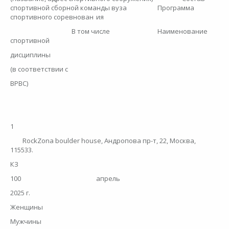
спортивной сборной команды вуза
Программа
спортивного соревнован
ия
В том числе
Наименование
спортивной
дисциплины
(в соответствии с
ВРВС)
1
RockZona boulder house, Андропова пр-т, 22, Москва,
115533.
КЗ
100
апрель
2025 г.
Женщины
Мужчины